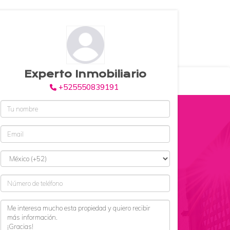
55 5083 9191
hola@amircherit.com
Experto Inmobiliario
ARIOS
¿QUIÉNES SOMOS?
+525550839191
$120 MXN
en renta