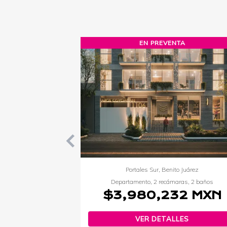
EN VENTA
Bosque Real, Huixquilucan
s
Departamento, 3 recámaras, 3 baños
XN
$8,800,000 MXN
VER DETALLES