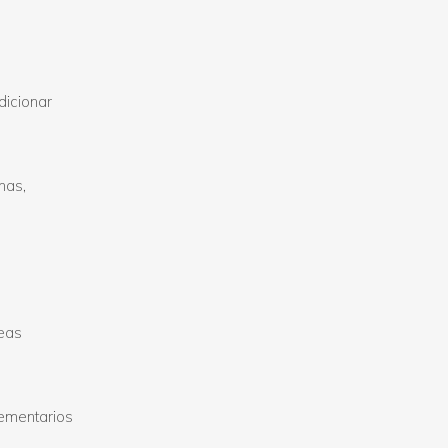
o
dicionar
nas,
reas
ementarios