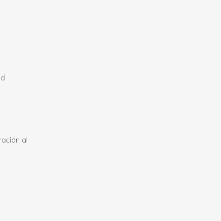
ad
ración al