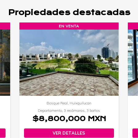
Propiedades destacadas
EN VENTA
E
Interlomas, Huixquilucan
Roma 
Departamento, 3 recámaras, 3 baños
Departamen
$13,800,000 MXN
$3,6
VER DETALLES
VE