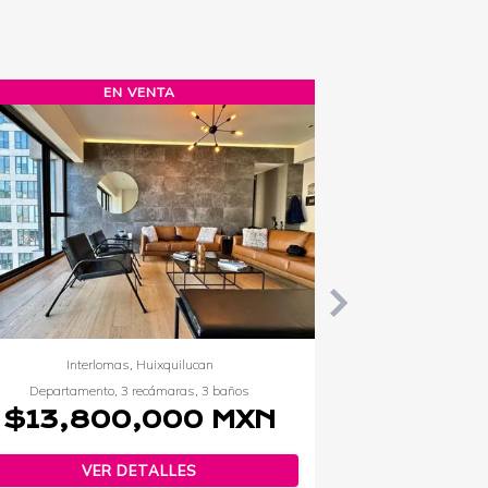
N PREVENTA
EN RENTA
Norte, Cuauhtémoc
Polanco V Sección, Miguel H
to, 1 recámara, 1 baño
Departamento, 2 recámaras, 
80,201 MXN
$80,000 M
R DETALLES
VER DETALLES