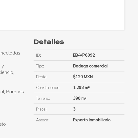
Detalles
conectadas
ID:
EB-VP6092
 y
Tipo:
Bodega comercial
iencia,
Renta:
$120 MXN
Construcción:
1,298 m²
al, Parques
Terreno:
390 m²
Pisos:
3
Asesor:
Experto Inmobiliario
eto