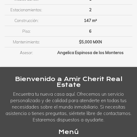
Estacionamientos:
2
Construcción:
147 m²
Piso:
6
Mantenimiento:
$5,000 MXN
Asesor:
Angelica Espinosa de los Monteros
Bienvenido a Amir Cherit Real
Estate
Encuentra tu nueva casa aquí. Ofrecemos un servicio
personalizado y de calidad para atenderte en todas tus
necesidades sobre el mundo inmobiliario. Si necesitas
asistencia o tienes preguntas, siéntete libre de contactarnos.
Estaremos dispuestos a ayudarte.
Menú