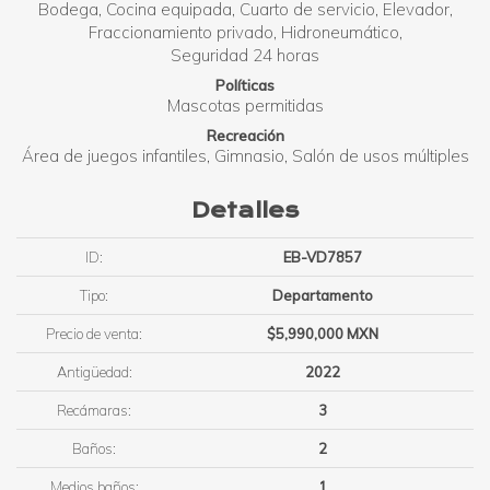
Bodega
Cocina equipada
Cuarto de servicio
Elevador
Fraccionamiento privado
Hidroneumático
Seguridad 24 horas
Políticas
Mascotas permitidas
Recreación
Área de juegos infantiles
Gimnasio
Salón de usos múltiples
Detalles
ID:
EB-VD7857
Tipo:
Departamento
Precio de venta:
$5,990,000 MXN
Antigüedad:
2022
Recámaras:
3
Baños:
2
Medios baños:
1