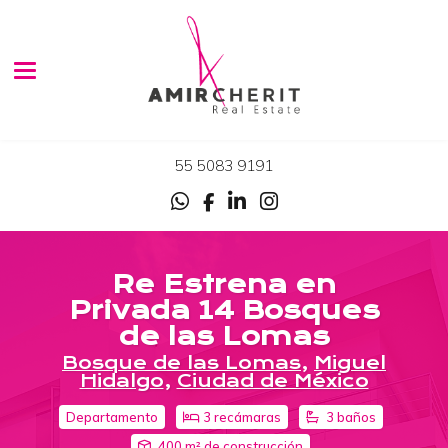
Toggle navigation
55 5083 9191
Re Estrena en
Privada 14 Bosques
de las Lomas
Bosque de las Lomas
,
Miguel
Hidalgo
,
Ciudad de México
Departamento
3 recámaras
3 baños
400 m² de construcción