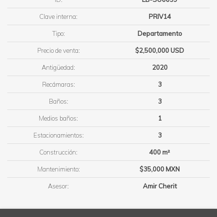
Clave interna:
PRIV14
Tipo:
Departamento
Precio de venta:
$2,500,000 USD
Antigüedad:
2020
Recámaras:
3
Baños:
3
Medios baños:
1
Estacionamientos:
3
Construcción:
400 m²
Mantenimiento:
$35,000 MXN
Asesor:
Amir Cherit